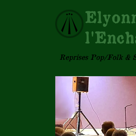
Ely
l'Ench
Reprises Pop/Folk & S