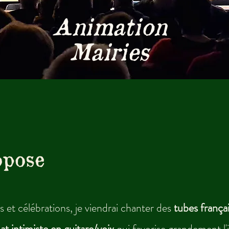
Animation
Mairies
opose
et célébrations, je viendrai chanter des
tubes françai
at intimiste en guitare/voix
qui favorise grandement l'