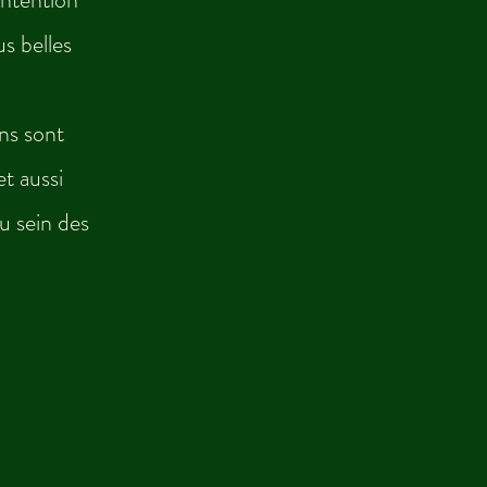
s belles
ins sont
t aussi
u sein des