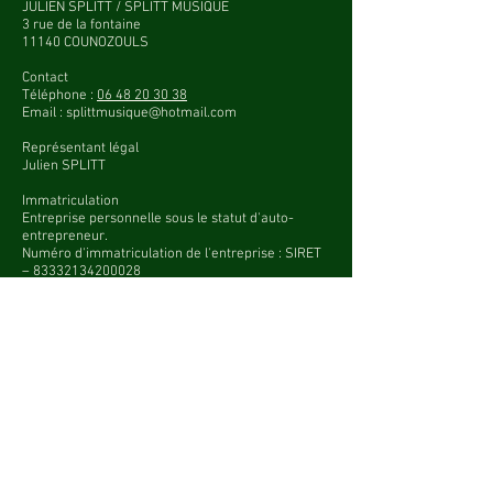
JULIEN SPLITT / SPLITT MUSIQUE
3 rue de la fontaine
11140 COUNOZOULS
Contact
Téléphone :
06 48 20 30 38
Email : splittmusique@hotmail.com
Représentant légal
Julien SPLITT
Immatriculation
Entreprise personnelle sous le statut d'auto-
entrepreneur.
Numéro d'immatriculation de l'entreprise : SIRET
–
83332134200028
RCS
833 321 342
TVA non applicable, article 293 B du CGI
Hébergement du site elyonnlenchanteur.com
WIX
40 Namal Tel Aviv St., Tel-Aviv
6350671
, Israël
© 2023 - Copyright Elyonn Musique - Tous