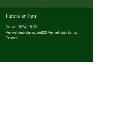
Heure et lieu
26 avr. 2024, 15:00
Vernet-les-Bains, 66820 Vernet-les-Bains,
France
Partager cet événement
© 2023 - Copyright Elyonn Musique - Tous
droits réservés.
Mentions légales