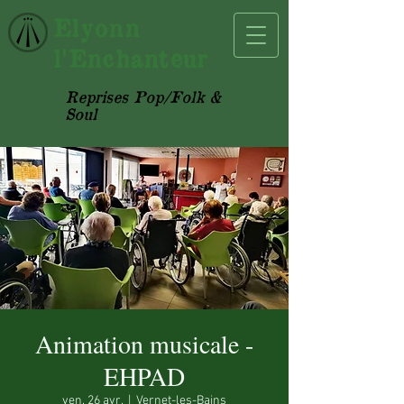
Elyonn
l'Enchanteur
Reprises Pop/Folk &
Soul
Animation musicale -
EHPAD
ven. 26 avr.
  |  
Vernet-les-Bains