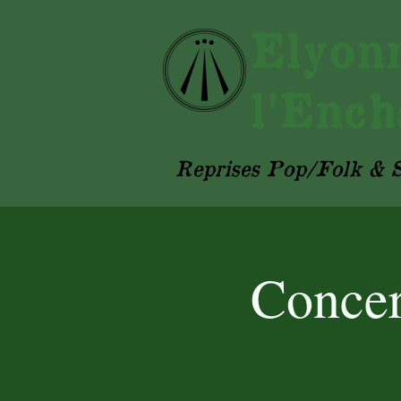
Ely
l'Ench
Reprises Pop/Folk & S
Concer