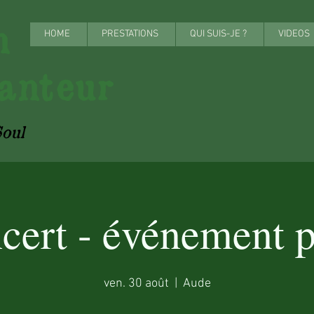
onn
HOME
PRESTATIONS
QUI SUIS-JE ?
VIDEOS
anteur
oul
cert - événement p
ven. 30 août
  |  
Aude