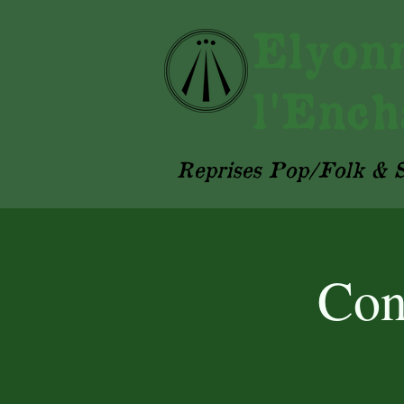
Ely
l'Ench
Reprises Pop/Folk & S
Con