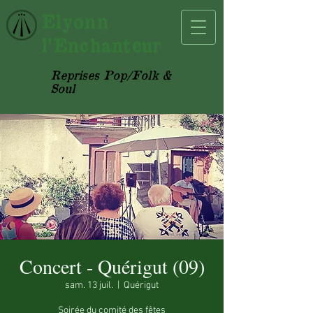
Elyonn
l'Enchanteur
Reprises Pop/Folk &
Soul
Concert - Quérigut (09)
sam. 13 juil.
  |  
Quérigut
Soirée du comité des fêtes