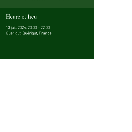
Heure et lieu
13 juil. 2024, 20:00 – 22:00
Quérigut, Quérigut, France
Partager cet événement
© 2023 - Copyright Elyonn Musique - Tous
droits réservés.
Mentions légales
Conditions Générales de Vente